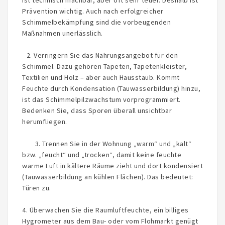
ist technisch machbar, aber oft sehr teuer. Deshalb ist
Prävention wichtig. Auch nach erfolgreicher
Schimmelbekämpfung sind die vorbeugenden
Maßnahmen unerlässlich.
2. Verringern Sie das Nahrungsangebot für den
Schimmel. Dazu gehören Tapeten, Tapetenkleister,
Textilien und Holz – aber auch Hausstaub. Kommt
Feuchte durch Kondensation (Tauwasserbildung) hinzu,
ist das Schimmelpilzwachstum vorprogrammiert.
Bedenken Sie, dass Sporen überall unsichtbar
herumfliegen.
3. Trennen Sie in der Wohnung „warm“ und „kalt“
bzw. „feucht“ und „trocken“, damit keine feuchte
warme Luft in kältere Räume zieht und dort kondensiert
(Tauwasserbildung an kühlen Flächen). Das bedeutet:
Türen zu.
4. Überwachen Sie die Raumluftfeuchte, ein billiges
Hygrometer aus dem Bau- oder vom Flohmarkt genügt