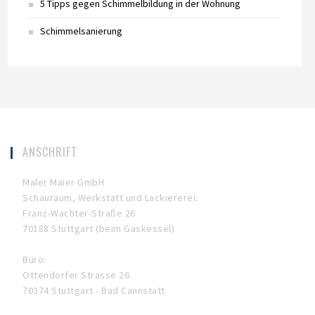
5 Tipps gegen Schimmelbildung in der Wohnung
Schimmelsanierung
ANSCHRIFT
Maler Maier GmbH
Schauraum, Werkstatt und Lackiererei:
Franz-Wachter-Straße 26
70188 Stuttgart (beim Gaskessel)
Büro:
Ottendorfer Strasse 26
70374 Stuttgart - Bad Cannstatt