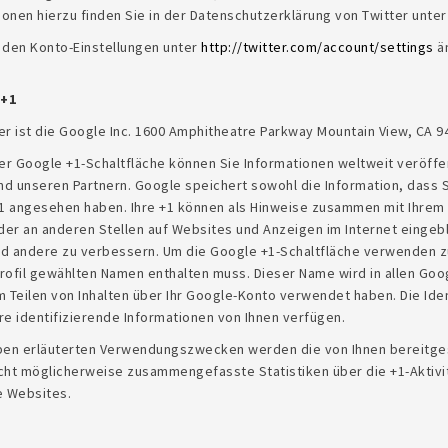
ionen hierzu finden Sie in der Datenschutzerklärung von Twitter unte
n den Konto-Einstellungen unter
http://twitter.com/account/settings
ä
 +1
r ist die Google Inc. 1600 Amphitheatre Parkway Mountain View, CA 9
er Google +1-Schaltfläche können Sie Informationen weltweit veröffen
nd unseren Partnern. Google speichert sowohl die Information, dass S
 +1 angesehen haben. Ihre +1 können als Hinweise zusammen mit Ihrem
oder an anderen Stellen auf Websites und Anzeigen im Internet einge
 und andere zu verbessern. Um die Google +1-Schaltfläche verwenden z
Profil gewählten Namen enthalten muss. Dieser Name wird in allen Go
eilen von Inhalten über Ihr Google-Konto verwendet haben. Die Ident
e identifizierende Informationen von Ihnen verfügen.
ben erläuterten Verwendungszwecken werden die von Ihnen bereitge
t möglicherweise zusammengefasste Statistiken über die +1-Aktivitä
e Websites.