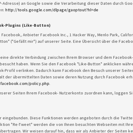
IP-Adresse) an Google sowie die Verarbeitung dieser Daten durch Goo
en:
http://tools.google.com/dlpage/gaoptout?hl=de
k-Plugins (Like-Button)
 Facebook, Anbieter Facebook Inc., 1 Hacker Way, Menlo Park, Californ
" ("Gefällt mir") auf unserer Seite. Eine Übersicht über die Faceboo
 eine direkte Verbindung zwischen Ihrem Browser und dem Facebook-S
e besucht haben. Wenn Sie den Facebook "Like-Button" anklicken währ
ok-Profil verlinken. Dadurch kann Facebook den Besuch unserer Seite
halt der übermittelten Daten sowie deren Nutzung durch Facebook erha
.facebook.com/policy.php
.
serer Seiten Ihrem Facebook- Nutzerkonto zuordnen kann, loggen Sie
r eingebunden. Diese Funktionen werden angeboten durch die Twitter 
nktion "Re-Tweet" werden die von Ihnen besuchten Webseiten mit Ihr
ertragen. Wir weisen darauf hin, dass wir als Anbieter der Seiten ke