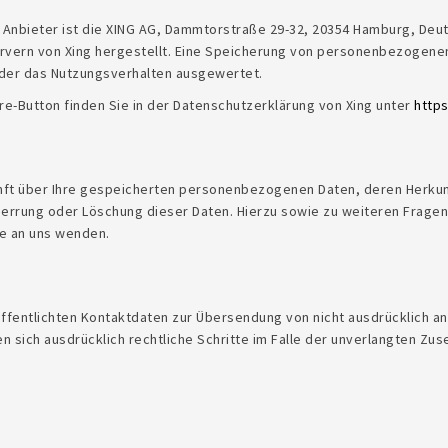
Anbieter ist die XING AG, Dammtorstraße 29-32, 20354 Hamburg, Deuts
ervern von Xing hergestellt. Eine Speicherung von personenbezogenen
der das Nutzungsverhalten ausgewertet.
e-Button finden Sie in der Datenschutzerklärung von Xing unter
http
kunft über Ihre gespeicherten personenbezogenen Daten, deren Herk
Sperrung oder Löschung dieser Daten. Hierzu sowie zu weiteren Fra
e an uns wenden.
fentlichten Kontaktdaten zur Übersendung von nicht ausdrücklich a
en sich ausdrücklich rechtliche Schritte im Falle der unverlangten 